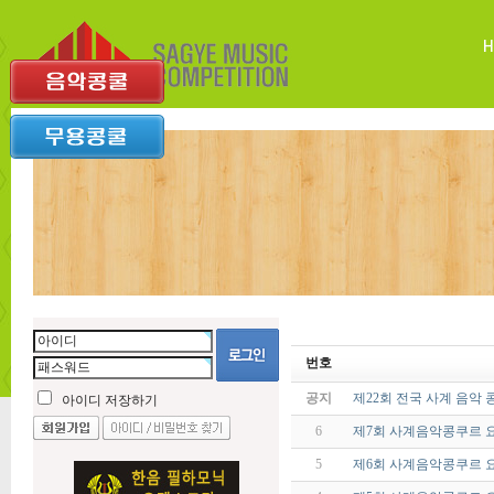
번호
공지
제22회 전국 사계 음악 
아이디 저장하기
6
제7회 사계음악콩쿠르 
5
제6회 사계음악콩쿠르 