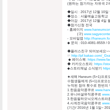
(원하는 참가자는 자유곡 2
◆일시 : 2017년 12월 10
◆장소 : 서울예술고등학교
◆마감 : 2017년 12월 4일
◆참가신청 전국
- 홈페이지
www.haneumcont
(구)
www.sagyeconte
- 모바일앱
http://haneum.fo
◆ 문의 : 010-4081-8559 / 
◆플러스친구 되어보세요~~☞
☞
http://pf.kakao.com/_Gx
◆ 페이스북:
https://www.f
◆ 카카오스토리:
https://s
◆스토리채널 소식받기
http
★새해 Haneum (5+1)프
수험생들에게 (5+1)프로모션
누적된 참여 횟수로 한번의 
1.한음음악콩쿠르
www.han
2.유니버셜뮤직콩쿠르
www.
3.한음필하모닉오케스트라
4.사계전국음악콩쿠르
www.
(기간/ 2016년 1월 1일~ 20